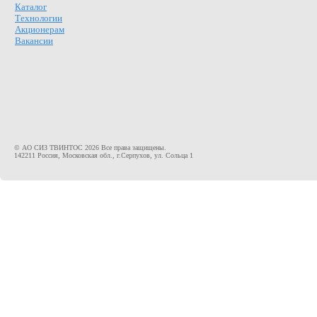
Каталог
Технологии
Акционерам
Вакансии
© АО СИЗ ТВИНТОС 2026 Все права защищены.
142211 Россия, Московская обл., г.Серпухов, ул. Сольца 1