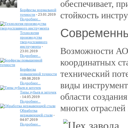
обеспечивает, пр
Борфрезы нормальной
стойкость инстру
точности
-
23.01.2019
Подробнее...
Современны
Технология
производства
твердосплавного
инструмента
-
Возможности АО
23.01.2019
Подробнее...
координатных ст
Борфрезы
технический пот
повышенной точности
-
09.08.2019
виды инструмент
Подробнее...
Типы зубьев и заточек
области создани
-
14.05.2019
Подробнее...
многих отраслей 
Обработка
нержавеющей стали
-
04.07.2019
Подробнее...