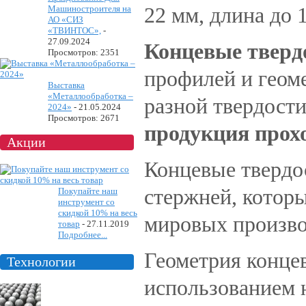
Машиностроителя на
22 мм, длина до 
АО «СИЗ
«ТВИНТОС»,
-
27.09.2024
Концевые тверд
Просмотров: 2351
профилей и геом
Выставка
«Металлообработка –
разной твердост
2024»
-
21.05.2024
Просмотров: 2671
продукция прох
Акции
Концевые твердо
стержней, котор
Покупайте наш
инструмент со
скидкой 10% на весь
мировых производ
товар
-
27.11.2019
Подробнее...
Геометрия конце
Технологии
использованием 